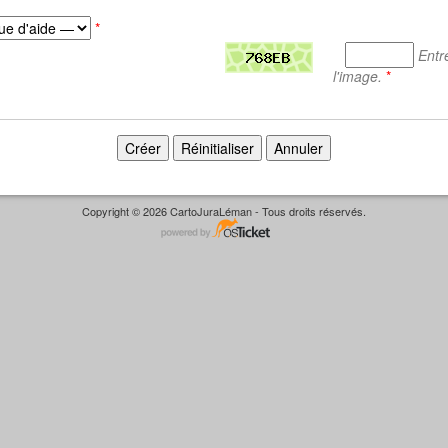
*
Entre
l'image.
*
Copyright © 2026 CartoJuraLéman - Tous droits réservés.